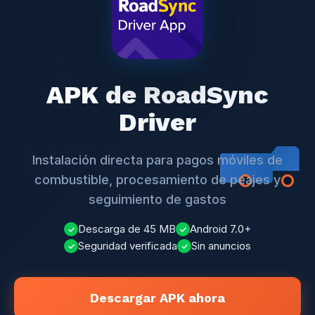
APK de RoadSync
Driver
Instalación directa para pagos móviles de
combustible, procesamiento de peajes y
seguimiento de gastos
Descarga de 45 MB
Android 7.0+
✓
✓
Seguridad verificada
Sin anuncios
✓
✓
Descargar APK ahora