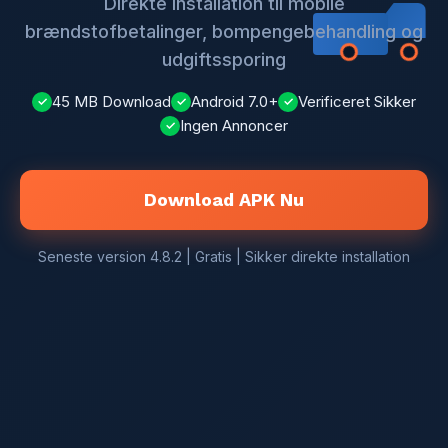
Direkte installation til mobile
brændstofbetalinger, bompengebehandling og
udgiftssporing
45 MB Download
Android 7.0+
Verificeret Sikker
✓
✓
✓
Ingen Annoncer
✓
Download APK Nu
Seneste version 4.8.2 | Gratis | Sikker direkte installation