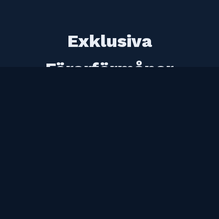
Exklusiva
Förarförmåner
Aktivera din bonuskod och börja spara på
varje transport
INGEN INSÄTTNING
100 kr Bränslekredit