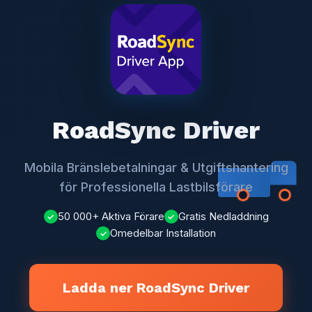
RoadSync Driver
Mobila Bränslebetalningar & Utgiftshantering
för Professionella Lastbilsförare
50 000+ Aktiva Förare
Gratis Nedladdning
✓
✓
Omedelbar Installation
✓
Ladda ner RoadSync Driver