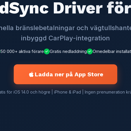
dSync Driver för
nella bränslebetalningar och vägtullshan
inbyggd CarPlay-integration
50 000+ aktiva förare
Gratis nedladdning
Omedelbar installat
✓
✓
Ladda ner på App Store
atis för iOS 14.0 och högre | iPhone & iPad | Ingen prenumeration kr