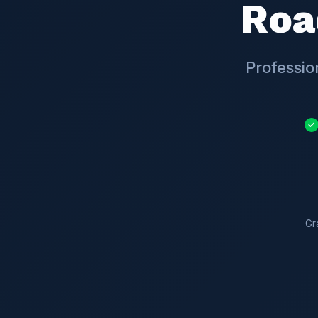
Roa
Professio
✓
Gr