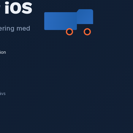
 iOS
tering med
ion
ävs